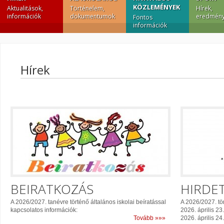
KÖZLEMÉNYEK
Aktualitások,
Történelem,
Hírek,
információk
dokumentumok
eredmény
Fontos
információk
Hírek
BEIRATKOZÁS
HIRDE
A 2026/2027. tanévre történő általános iskolai beíratással
A 2026/2027. tör
kapcsolatos információk:
2026. április 23
Tovább »»»
2026. április 24