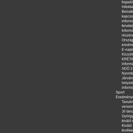
fogadó
Hitokta
Beirat
kapcso
informá
felvéte
Informá
részér
Orszá
eredm
E-napl
Közzété
KRÉTA,
inform
ADÓ 
Nyomt
Járván
helyze
inform
Sport
Eredmény
Tanulm
versen
Jó tanu
György
kiváló
Kiváló 
tevéke