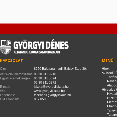
KAPCSOLAT
MENÜ
Cím:
8220 Balatonalmádi, Bajcsy-Zs. u 30.
Hírek
Az iskoláró
Az iskola telefonszáma:
06 30 811 9218
Történ
Egyéb elérhetőségek:
06 30 811 5324
Névad
06 30 811 5372
Alapd
E-mail:
iskola@gyorgyiiskola.hu
Hivatalos
Web:
www.gyorgyiiskola.hu
Hivata
Facebook:
facebook.gyorgyiiskola.hu
közle
OM azonosító:
037 050
Elérhe
Ebédbe
Tanév 
Tanáro