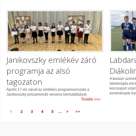
Janikovszky emlékév záró
Labdarú
programja az alsó
Diákol
tagozaton
A tavaszi szün
labdarúgás körzet
korcsoport szám
Április 17-én zárult az emlékév programsorozata a
eredmények össz
Janikovszky prózamondó verseny bemutatójával.
Tovább »»»
...
1
2
3
4
5
>
>>