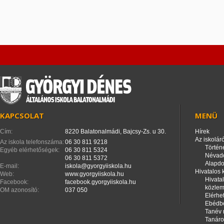
KAPCSOLAT
MENÜ
Cím:
8220 Balatonalmádi, Bajcsy-Zs. u 30.
Hírek
Az iskoláró
Az iskola telefonszáma:
06 30 811 9218
Történ
Egyéb elérhetőségek:
06 30 811 5324
Névad
06 30 811 5372
Alapd
E-mail:
iskola@gyorgyiiskola.hu
Hivatalos
Web:
www.gyorgyiiskola.hu
Hivata
Facebook:
facebook.gyorgyiiskola.hu
közle
OM azonosító:
037 050
Elérhe
Ebédbe
Tanév 
Tanáro