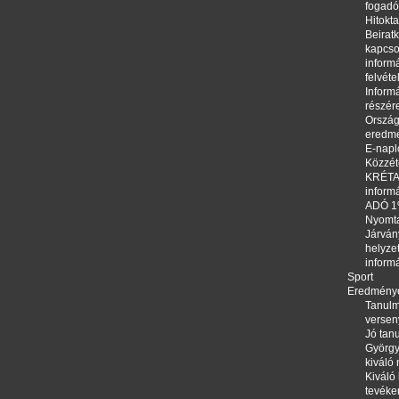
fogadó
Hitokta
Beirat
kapcso
informá
felvéte
Informá
részér
Orszá
eredm
E-napl
Közzété
KRÉTA,
inform
ADÓ 
Nyomt
Járván
helyze
inform
Sport
Eredmény
Tanulm
versen
Jó tanu
György
kiváló
Kiváló 
tevéke