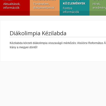
KÖZLEMÉNYEK
Aktualitások,
Történelem,
Hírek,
információk
dokumentumok
eredmény
Fontos
információk
Diákolimpia Kézilabda
Kézilabda körzeti diákolimpia visszavágó mérkőzés: Alsóörsi Református Ált. I
Irány a megyei döntő!