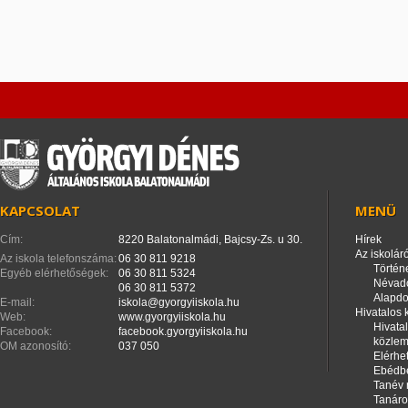
KAPCSOLAT
MENÜ
Cím:
8220 Balatonalmádi, Bajcsy-Zs. u 30.
Hírek
Az iskoláró
Az iskola telefonszáma:
06 30 811 9218
Történ
Egyéb elérhetőségek:
06 30 811 5324
Névad
06 30 811 5372
Alapd
E-mail:
iskola@gyorgyiiskola.hu
Hivatalos
Web:
www.gyorgyiiskola.hu
Hivata
Facebook:
facebook.gyorgyiiskola.hu
közle
OM azonosító:
037 050
Elérhe
Ebédbe
Tanév 
Tanáro