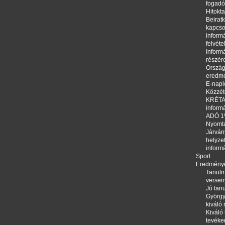
fogadó
Hitokta
Beirat
kapcso
informá
felvéte
Informá
részér
Orszá
eredm
E-napl
Közzété
KRÉTA,
inform
ADÓ 
Nyomt
Járván
helyze
inform
Sport
Eredmény
Tanulm
versen
Jó tanu
György
kiváló
Kiváló 
tevéke