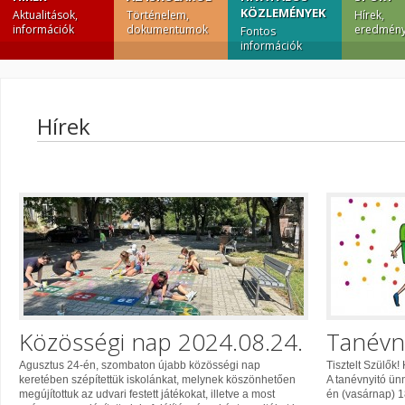
KÖZLEMÉNYEK
Aktualitások,
Történelem,
Hírek,
információk
dokumentumok
eredmény
Fontos
információk
Hírek
Közösségi nap 2024.08.24.
Tanévn
Agusztus 24-én, szombaton újabb közösségi nap
Tisztelt Szülők
keretében szépítettük iskolánkat, melynek köszönhetően
A tanévnyitó ü
megújítottuk az udvari festett játékokat, illetve a most
én (vasárnap) 1