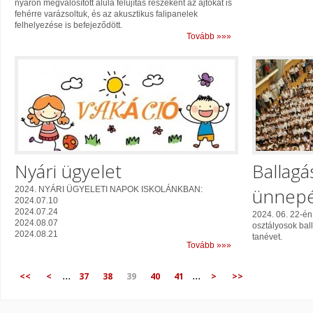
nyáron megvalósított alula felújítás részeként az ajtókat is
fehérre varázsoltuk, és az akusztikus falipanelek
felhelyezése is befejeződött.
Tovább »»»
Nyári ügyelet
Ballagá
ünnepé
2024. NYÁRI ÜGYELETI NAPOK ISKOLÁNKBAN:
2024.07.10
2024.07.24
2024. 06. 22-én
2024.08.07
osztályosok bal
2024.08.21
tanévet.
Tovább »»»
...
...
<<
<
37
38
39
40
41
>
>>